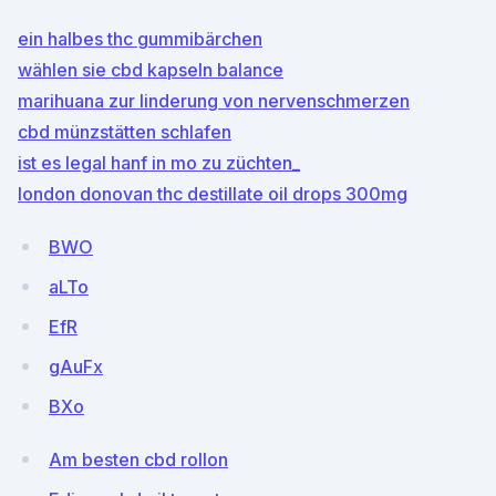
ein halbes thc gummibärchen
wählen sie cbd kapseln balance
marihuana zur linderung von nervenschmerzen
cbd münzstätten schlafen
ist es legal hanf in mo zu züchten_
london donovan thc destillate oil drops 300mg
BWO
aLTo
EfR
gAuFx
BXo
Am besten cbd rollon