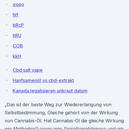
oopo
hlf
bRcP
hRU
COB
kkH
Cbd salt vape
Hanfsamenöl vs cbd-extrakt
Kanada legalisieren unkraut datum
„Das ist der beste Weg zur Wiedererlangung von
Selbstbestimmung, Gleiche gehört von der Wirkung
von Cannabis-Öl. Hat Cannabis-Öl die gleiche Wirkung
wie Methadon? sowie eine Spinalkanalstenose und ein