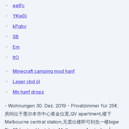
eelFc
YKwDj
kPgby
SB
Em
ItO
Minecraft camping mod hanf
Lager cbd öl
Mn hanf dropz
- Wohnungen 30. Dez. 2019 - Privatzimmer für 25€.
房间位于墨尔本市中心黄金位置,QV apartment,楼下
Melbourne central station,无需出楼即可到负一楼bigw