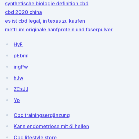
synthetische biologie definition cbd
cbd 2020 china
es ist cbd legal, in texas zu kaufen
mettrum originale hanfprotein und faserpulver
HyF
pEbml
ingPw
hJw
ZCsJJ
Yp
Cbd trainingsergänzung
Kann endometriose mit öl heilen
Cbd lifestyle store