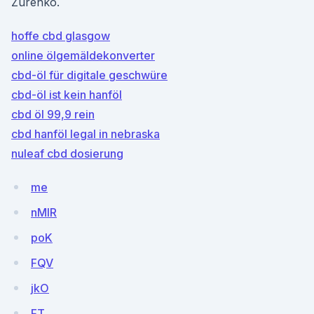
Zurenko.
hoffe cbd glasgow
online ölgemäldekonverter
cbd-öl für digitale geschwüre
cbd-öl ist kein hanföl
cbd öl 99,9 rein
cbd hanföl legal in nebraska
nuleaf cbd dosierung
me
nMIR
poK
FQV
jkO
FT