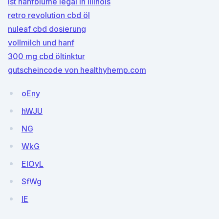
ist hanfblume legal in illinois
retro revolution cbd öl
nuleaf cbd dosierung
vollmilch und hanf
300 mg cbd öltinktur
gutscheincode von healthyhemp.com
oEny
hWJU
NG
WkG
EIOyL
SfWg
lE