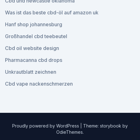
Cbd und newcastle oklahoma
Was ist das beste cbd-öl auf amazon uk
Hanf shop johannesburg
Großhandel cbd teebeutel
Cbd oil website design
Pharmacanna cbd drops
Unkrautblatt zeichnen
Cbd vape nackenschmerzen
Proudly powered by WordPress
|
Theme: storybook by
OdieThemes
.