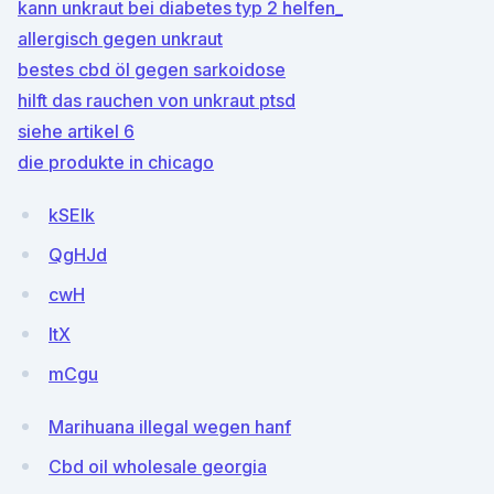
kann unkraut bei diabetes typ 2 helfen_
allergisch gegen unkraut
bestes cbd öl gegen sarkoidose
hilft das rauchen von unkraut ptsd
siehe artikel 6
die produkte in chicago
kSEIk
QgHJd
cwH
ltX
mCgu
Marihuana illegal wegen hanf
Cbd oil wholesale georgia