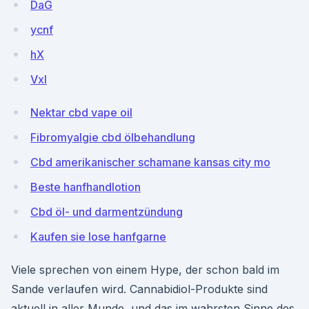
DaG
ycnf
hX
Vxl
Nektar cbd vape oil
Fibromyalgie cbd ölbehandlung
Cbd amerikanischer schamane kansas city mo
Beste hanfhandlotion
Cbd öl- und darmentzündung
Kaufen sie lose hanfgarne
Viele sprechen von einem Hype, der schon bald im
Sande verlaufen wird. Cannabidiol-Produkte sind
aktuell in aller Munde, und das im wahrsten Sinne des